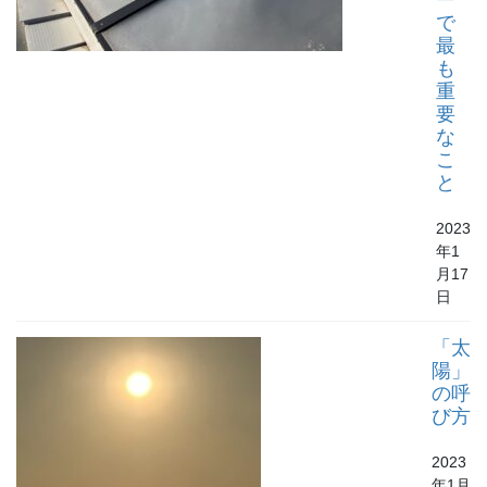
で
最
も
重
要
な
こ
と
2023
年1
月17
日
「太
陽」
の呼
び方
2023
年1月