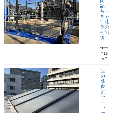
問
記・
ちっ
ちゃ
い辻
堂の
その
後
2023
年1月
19日
空
気
集
熱
式
ソ
ー
ラ
ー