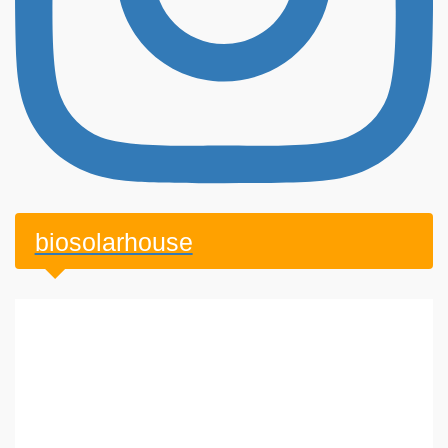
biosolarhouse