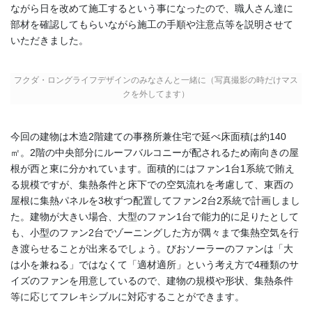
職人さん達に
ながら日を改めて施工するという事になったので、
部材を確認してもらいながら施工の手順や注意点等を説明させて
いただきました。
フクダ・ロングライフデザインのみなさんと一緒に（写真撮影の時だけマス
クを外してます）
今回の建物は木造2階建ての事務所兼住宅で延べ床面積は約140
㎡。2階の中央部分にルーフバルコニーが配されるため南向きの屋
根が西と東に分かれています。面積的にはファン1台1系統で賄え
る規模ですが、集熱条件と床下での空気流れを考慮して、東西の
屋根に集熱パネルを3枚ずつ配置してファン2台2系統で計画しまし
た。建物が大きい場合、大型のファン1台で能力的に足りたとして
も、小型のファン2台でゾーニングした方が隅々まで集熱空気を行
き渡らせることが出来るでしょう。びおソーラーのファンは「大
は小を兼ねる」ではなくて「適材適所」という考え方で4種類のサ
イズのファンを用意しているので、建物の規模や形状、集熱条件
等に応じてフレキシブルに対応することができます。