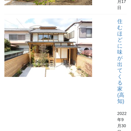
月17
日
住
む
ほ
ど
に
味
が
出
て
く
る
家
(高
知)
2022
年9
月30