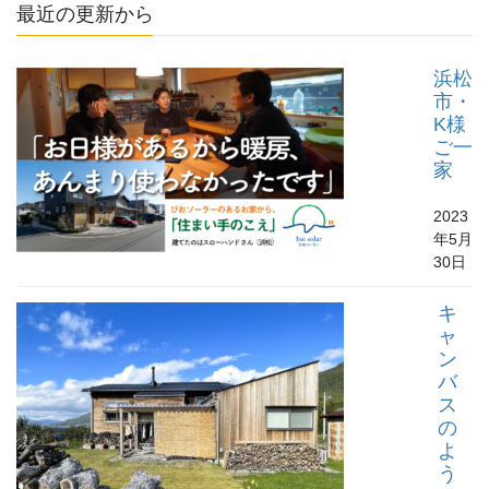
最近の更新から
浜松
市・
K様
ご一
家
2023
年5月
30日
キ
ャ
ン
バ
ス
の
よ
う