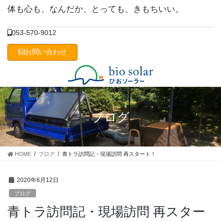
コ
ナ
体も心も、なんだか、とっても、きもちいい。
ン
ビ
テ
ゲ
053-570-9012
ン
ー
ツ
シ
お問い合わせ
に
ョ
移
ン
動
に
移
動
ブログ
HOME
ブログ
青トラ訪問記・現場訪問 再スタート！
2020年6月12日
ブログ
青トラ訪問記・現場訪問 再スター