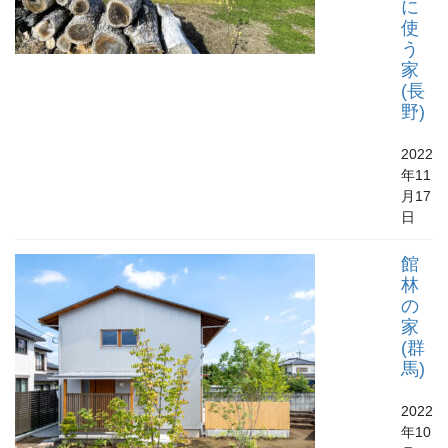
に
使
う
家
(長
野)
2022
年11
月17
日
館
林
の
家
(群
馬)
2022
年10