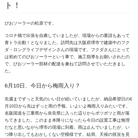
ト！
びおソーラーの松原です。
コロナ禍で出張を自粛していましたが、現場からの要請もあって
青トラ出動！となりました。訪問先は大阪府堺市で建築中のフク
ダ・ロングライフデザインさんの現場です。フクダさんにとって
は初めてのびおソーラーという事で、施工指導をお願いされたの
で、びおソーラー部材の配達を兼ねて訪問させていただきまし
た。
6月10日、今日から梅雨入り？
先週までずっと天気のいい日が続いていましたが、納品希望日の6
月10日から先はずっと雨の予報。いよいよ梅雨入りみたいです。
名阪国道を三重県から奈良県に入った辺りからポツポツと雨が落
ちてきました。このまま本降りになったら今日の設置工事は無理
だなと思いながら堺市の現場に到着。雨は止んでいましたが、い
つ降り出してもおかしくない空模様です。結局、天候の状況を見