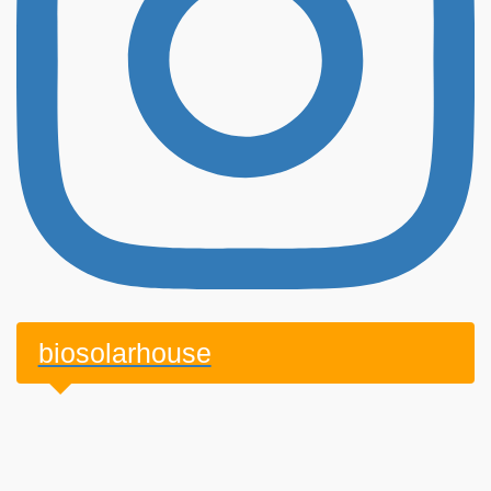
biosolarhouse