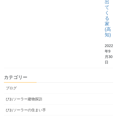
出
て
く
る
家
(高
知)
2022
年9
月30
日
カテゴリー
ブログ
びおソーラー建物探訪
びおソーラーの住まい手