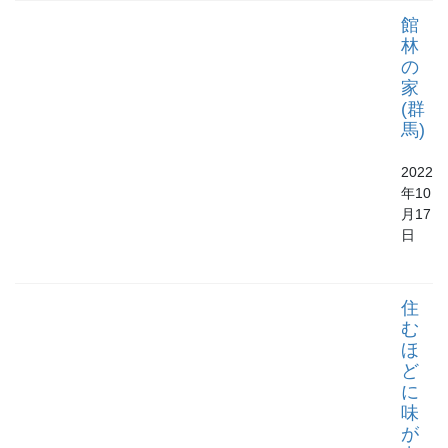
館
林
の
家
(群
馬)
2022
年10
月17
日
住
む
ほ
ど
に
味
が