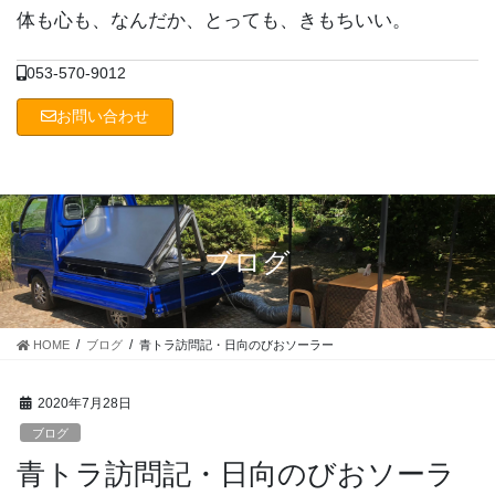
コ
ナ
体も心も、なんだか、とっても、きもちいい。
ン
ビ
テ
ゲ
053-570-9012
ン
ー
ツ
シ
お問い合わせ
に
ョ
移
ン
動
に
移
動
ブログ
HOME
ブログ
青トラ訪問記・日向のびおソーラー
2020年7月28日
ブログ
青トラ訪問記・日向のびおソーラ