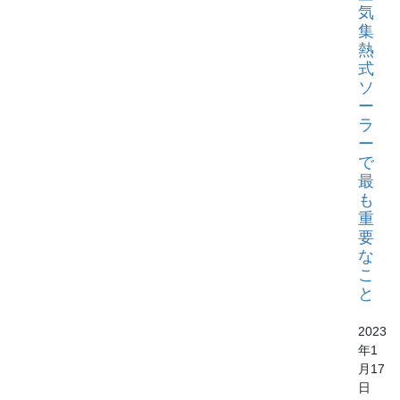
気
集
熱
式
ソ
ー
ラ
ー
で
最
も
重
要
な
こ
と
2023
年1
月17
日