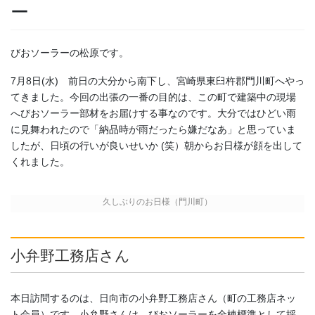
ー
びおソーラーの松原です。
7月8日(水) 前日の大分から南下し、宮崎県東臼杵郡門川町へやっ
てきました。今回の出張の一番の目的は、この町で建築中の現場
へびおソーラー部材をお届けする事なのです。大分ではひどい雨
に見舞われたので「納品時が雨だったら嫌だなあ」と思っていま
したが、日頃の行いが良いせいか (笑）朝からお日様が顔を出して
くれました。
久しぶりのお日様（門川町）
小弁野工務店さん
本日訪問するのは、日向市の小弁野工務店さん（町の工務店ネッ
ト会員）です。小弁野さんは、びおソーラーを全棟標準として採