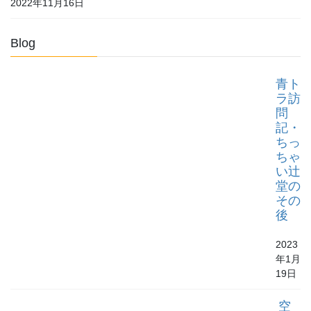
2022年11月16日
Blog
青ト
ラ訪
問
記・
ちっ
ちゃ
い辻
堂の
その
後
2023
年1月
19日
空