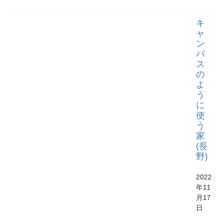
キ
ャ
ン
バ
ス
の
よ
う
に
使
う
家
(長
野)
2022
年11
月17
日