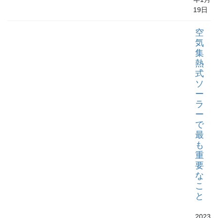
19日
空
気
集
熱
式
ソ
ー
ラ
ー
で
最
も
重
要
な
こ
と
2023