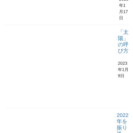
年1
月17
日
「太
陽」
の呼
び方
2023
年1月
9日
2022
年を
振り