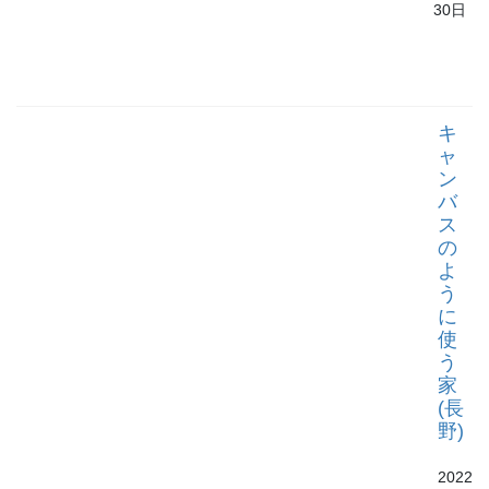
30日
キ
ャ
ン
バ
ス
の
よ
う
に
使
う
家
(長
野)
2022