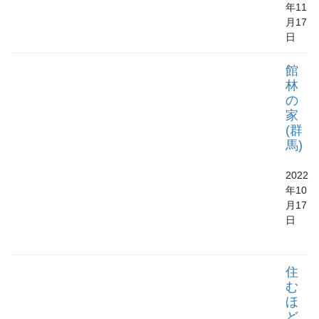
年11
月17
日
館
林
の
家
(群
馬)
2022
年10
月17
日
住
む
ほ
ど