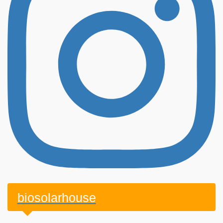
biosolarhouse