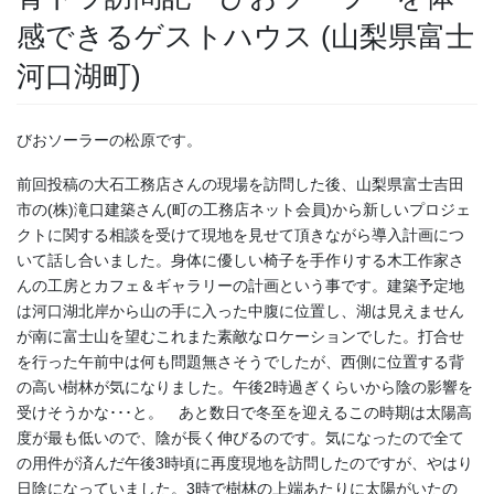
感できるゲストハウス (山梨県富士
河口湖町)
びおソーラーの松原です。
前回投稿の大石工務店さんの現場を訪問した後、山梨県富士吉田
市の(株)滝口建築さん(町の工務店ネット会員)から新しいプロジェ
クトに関する相談を受けて現地を見せて頂きながら導入計画につ
いて話し合いました。身体に優しい椅子を手作りする木工作家さ
んの工房とカフェ＆ギャラリーの計画という事です。建築予定地
は河口湖北岸から山の手に入った中腹に位置し、湖は見えません
が南に富士山を望むこれまた素敵なロケーションでした。打合せ
を行った午前中は何も問題無さそうでしたが、西側に位置する背
の高い樹林が気になりました。午後2時過ぎくらいから陰の影響を
受けそうかな･･･と。 あと数日で冬至を迎えるこの時期は太陽高
度が最も低いので、陰が長く伸びるのです。気になったので全て
の用件が済んだ午後3時頃に再度現地を訪問したのですが、やはり
日陰になっていました。3時で樹林の上端あたりに太陽がいたの