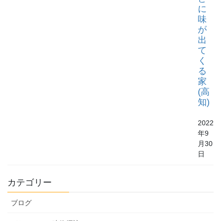
に
味
が
出
て
く
る
家
(高
知)
2022
年9
月30
日
カテゴリー
ブログ