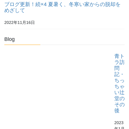
ブログ更新！続×4 夏暑く、冬寒い家からの脱却を
めざして
2022年11月16日
Blog
青ト
ラ訪
問
記・
ちっ
ちゃ
い辻
堂の
その
後
2023
年1月