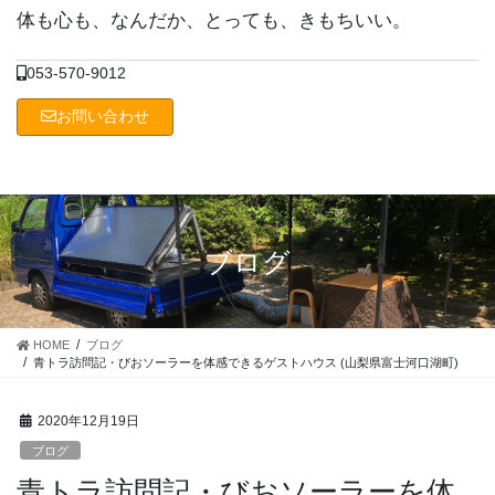
コ
ナ
体も心も、なんだか、とっても、きもちいい。
ン
ビ
テ
ゲ
053-570-9012
ン
ー
ツ
シ
お問い合わせ
に
ョ
移
ン
動
に
移
動
ブログ
HOME
ブログ
青トラ訪問記・びおソーラーを体感できるゲストハウス (山梨県富士河口湖町)
2020年12月19日
ブログ
青トラ訪問記・びおソーラーを体