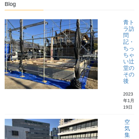
Blog
青ト
ラ訪
問
記・
ちっ
ちゃ
い辻
堂の
その
後
2023
年1月
19日
空
気
集