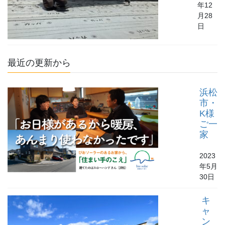
年12
月28
日
最近の更新から
浜松
市・
K様
ご一
家
2023
年5月
30日
キ
ャ
ン