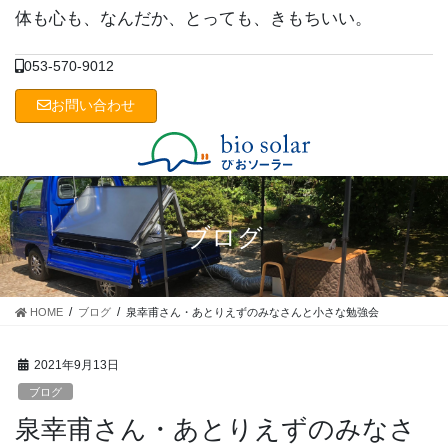
コ
ナ
体も心も、なんだか、とっても、きもちいい。
ン
ビ
テ
ゲ
053-570-9012
ン
ー
ツ
シ
お問い合わせ
に
ョ
移
ン
動
に
移
動
ブログ
HOME
ブログ
泉幸甫さん・あとりえずのみなさんと小さな勉強会
2021年9月13日
ブログ
泉幸甫さん・あとりえずのみなさ