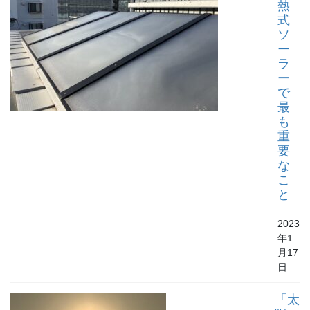
熱
式
ソ
ー
ラ
ー
で
最
も
重
要
な
こ
と
2023
年1
月17
日
「太