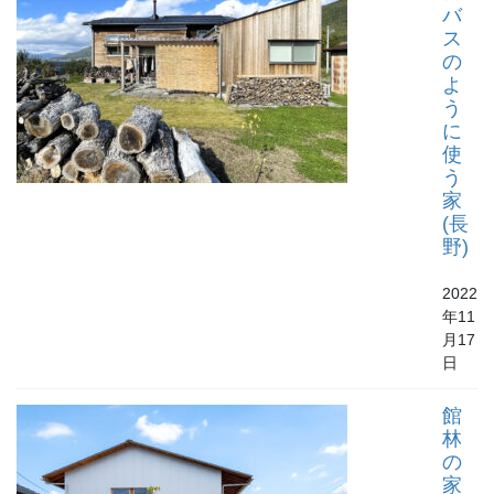
バ
ス
の
よ
う
に
使
う
家
(長
野)
2022
年11
月17
日
館
林
の
家