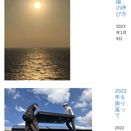
陽」
の呼
び方
2023
年1月
9日
2022
年を
振り
返っ
て
2022