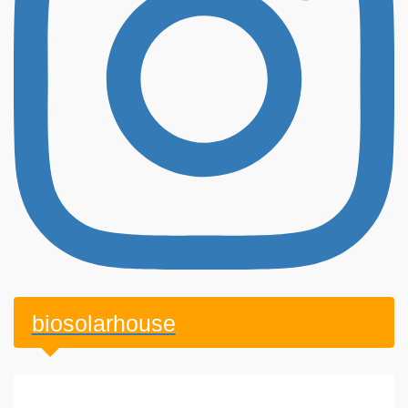
biosolarhouse