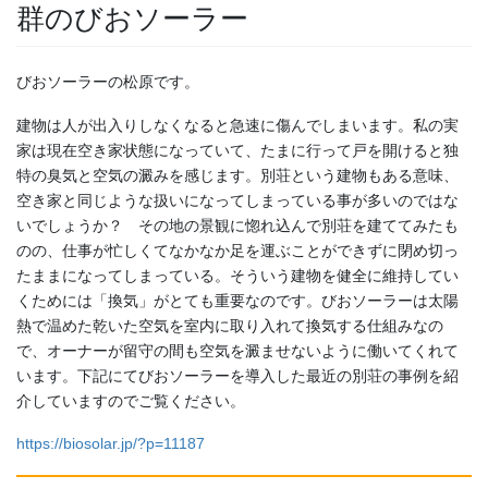
群のびおソーラー
びおソーラーの松原です。
建物は人が出入りしなくなると急速に傷んでしまいます。私の実
家は現在空き家状態になっていて、たまに行って戸を開けると独
特の臭気と空気の澱みを感じます。別荘という建物もある意味、
空き家と同じような扱いになってしまっている事が多いのではな
いでしょうか？ その地の景観に惚れ込んで別荘を建ててみたも
のの、仕事が忙しくてなかなか足を運ぶことができずに閉め切っ
たままになってしまっている。そういう建物を健全に維持してい
くためには「換気」がとても重要なのです。びおソーラーは太陽
熱で温めた乾いた空気を室内に取り入れて換気する仕組みなの
で、オーナーが留守の間も空気を澱ませないように働いてくれて
います
。下記にてびおソーラーを導入した最近の別荘の事例を紹
介していますのでご覧ください。
https://biosolar.jp/?p=11187