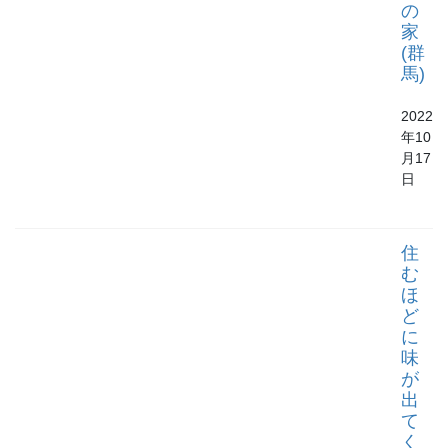
の
家
(群
馬)
2022
年10
月17
日
住
む
ほ
ど
に
味
が
出
て
く