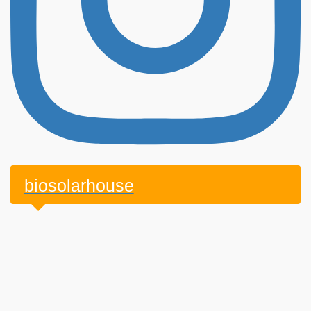
biosolarhouse