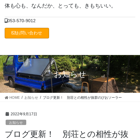
コ
ナ
体も心も、なんだか、とっても、きもちいい。
ン
ビ
テ
ゲ
053-570-9012
ン
ー
ツ
シ
お問い合わせ
に
ョ
移
ン
動
に
移
動
お知らせ
HOME
お知らせ
ブログ更新！ 別荘との相性が抜群のびおソーラー
2022年9月17日
お知らせ
ブログ更新！ 別荘との相性が抜