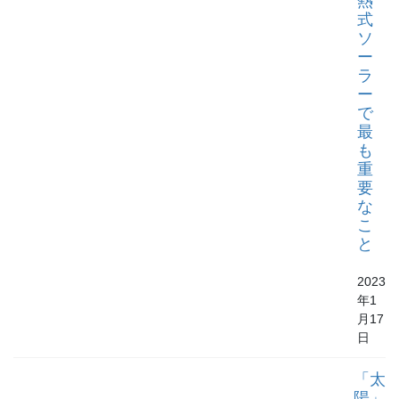
熱
式
ソ
ー
ラ
ー
で
最
も
重
要
な
こ
と
2023
年1
月17
日
「太
陽」