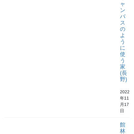
ャ
ン
バ
ス
の
よ
う
に
使
う
家
(長
野)
2022
年11
月17
日
館
林