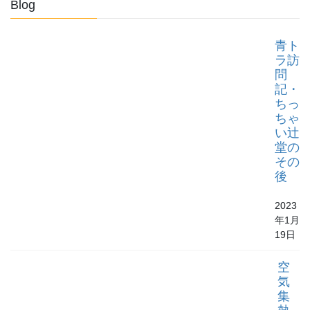
Blog
青ト
ラ訪
問
記・
ちっ
ちゃ
い辻
堂の
その
後
2023
年1月
19日
空
気
集