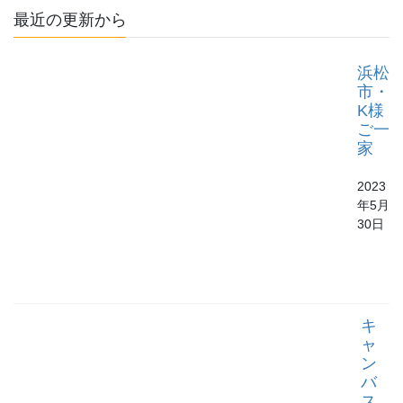
最近の更新から
浜松
市・
K様
ご一
家
2023
年5月
30日
キ
ャ
ン
バ
ス