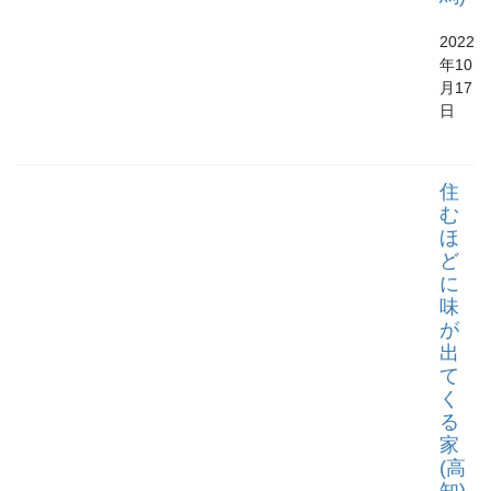
2022
年10
月17
日
住
む
ほ
ど
に
味
が
出
て
く
る
家
(高
知)