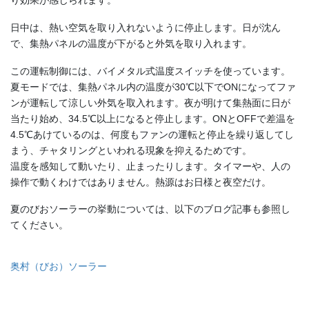
り効果が感じられます。
日中は、熱い空気を取り入れないように停止します。日が沈ん
で、集熱パネルの温度が下がると外気を取り入れます。
この運転制御には、バイメタル式温度スイッチを使っています。
夏モードでは、集熱パネル内の温度が30℃以下でONになってファ
ンが運転して涼しい外気を取入れます。夜が明けて集熱面に日が
当たり始め、34.5℃以上になると停止します。ONとOFFで差温を
4.5℃あけているのは、何度もファンの運転と停止を繰り返してし
まう、チャタリングといわれる現象を抑えるためです。
温度を感知して動いたり、止まったりします。タイマーや、人の
操作で動くわけではありません。熱源はお日様と夜空だけ。
夏のびおソーラーの挙動については、以下のブログ記事も参照し
てください。
奥村（びお）ソーラー