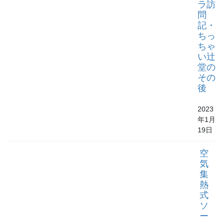
ラ訪
問
記・
ちっ
ちゃ
い辻
堂の
その
後
2023
年1月
19日
空
気
集
熱
式
ソ
ー