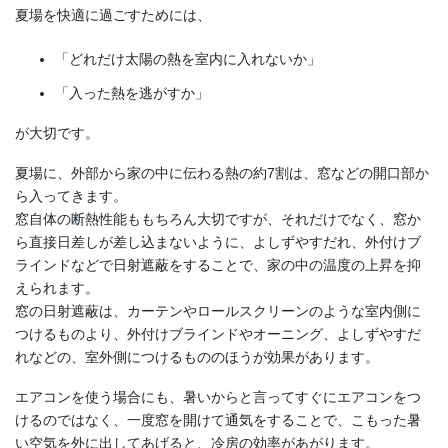
夏場を快適に過ごすためには、
「どれだけ太陽の熱を室内に入れないか」
「入った熱を逃がすか」
が大切です。
夏場に、外部から家の中に伝わる熱の約7割は、窓などの開口部か
ら入ってきます。
窓自体の断熱性能ももちろん大切ですが、それだけでなく、窓か
ら直接日差しが差し込まないように、よしずやすだれ、外付けブ
ラインドなどで日射遮蔽をすることで、家の中の温度の上昇を抑
えられます。
窓の日射遮蔽は、カーテンやロールスクリーンのような室内側に
つけるものより、外付けブラインドやオーニング、よしずやすだ
れなどの、室外側につけるもののほうが効果があります。
エアコンを使う場合にも、暑いからと言ってすぐにエアコンをつ
けるのではなく、一度窓を開けて通気をすることで、こもった暑
い空気を外に出してあげると、冷房の効率があがります。