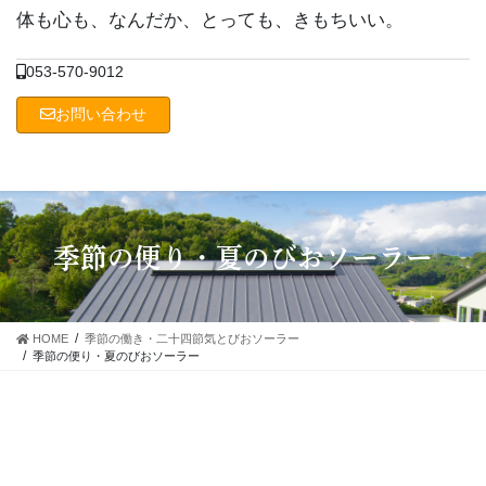
コ
ナ
体も心も、なんだか、とっても、きもちいい。
ン
ビ
テ
ゲ
053-570-9012
ン
ー
ツ
シ
お問い合わせ
に
ョ
移
ン
動
に
移
動
季節の便り・夏のびおソーラー
HOME
季節の働き・二十四節気とびおソーラー
季節の便り・夏のびおソーラー