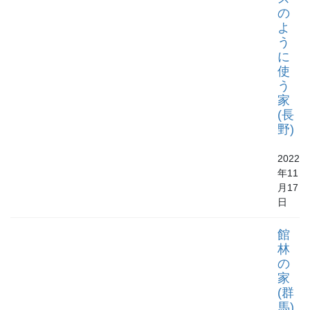
の
よ
う
に
使
う
家
(長
野)
2022
年11
月17
日
館
林
の
家
(群
馬)