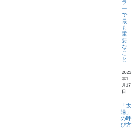
ラ
ー
で
最
も
重
要
な
こ
と
2023
年1
月17
日
「太
陽」
の呼
び方