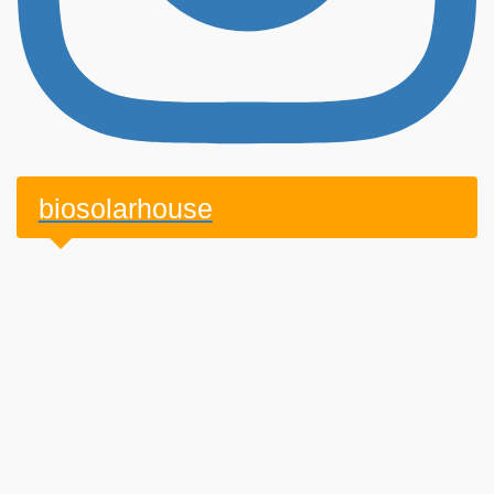
biosolarhouse