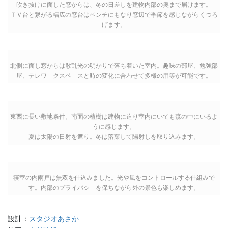
吹き抜けに面した窓からは、冬の日差しを建物内部の奥まで届けます。
ＴＶ台と繋がる幅広の窓台はベンチにもなり窓辺で季節を感じながらくつろ
げます。
北側に面し窓からは散乱光の明かりで落ち着いた室内。趣味の部屋、勉強部
屋、テレワ－クスペ－スと時の変化に合わせて多様の用等が可能です。
東西に長い敷地条件。南面の植樹は建物に迫り室内にいても森の中にいるよ
うに感じます。
夏は太陽の日射を遮り。冬は落葉して陽射しを取り込みます。
寝室の内雨戸は無双を仕込みました。光や風をコントロールする仕組みで
す。内部のプライバシ－を保ちながら外の景色も楽しめます。
設計：
スタジオあさか