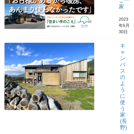
ご一
家
2023
年5月
30日
キ
ャ
ン
バ
ス
の
よ
う
に
使
う
家
(長
野)