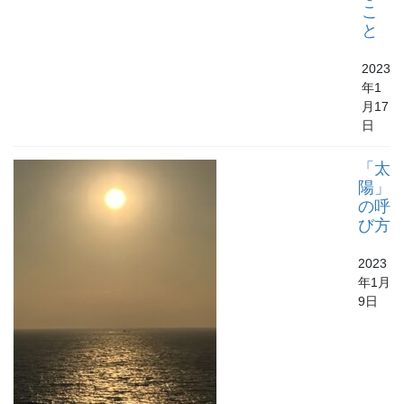
こ
と
2023
年1
月17
日
「太
陽」
の呼
び方
2023
年1月
9日