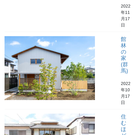
2022
年11
月17
日
館
林
の
家
(群
馬)
2022
年10
月17
日
住
む
ほ