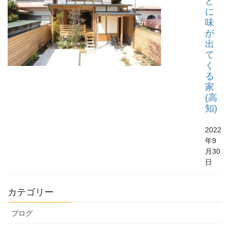
ど
に
味
が
出
て
く
る
家
(高
知)
2022
年9
月30
日
カテゴリー
ブログ