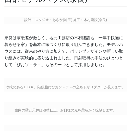
設計：スタジオ・あさか(埼玉) 施工：木村建設(奈良)
奈良は寒暖差が激しく、地元工務店の木村建設も「一年中快適に
暮らせる家」を基本に家づくりに取り組んできました。モデルハ
ウスには、従来のやり方に加えて、パッシブデザインや新しい取
り組みが実験的に盛り込まれました。日射取得の手法のひとつと
して「びおソ－ラ－」もその一つとして採用しました。
吹抜のあるＬＤＫ。階段脇にびおソ－ラ－の立ち下がりダクトが見えます。
室内の壁と天井は漆喰仕上。お日様の光を柔らかく拡散します。