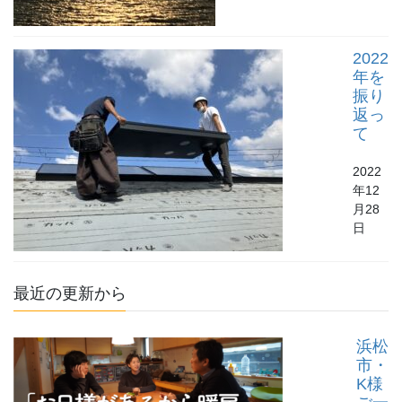
2022
年を
振り
返っ
て
2022
年12
月28
日
最近の更新から
浜松
市・
K様