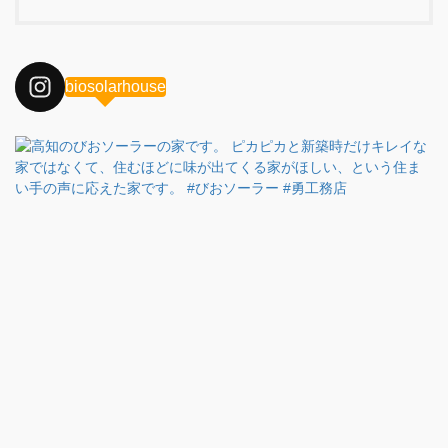
biosolarhouse