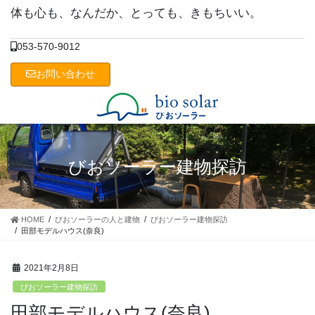
コ
ナ
体も心も、なんだか、とっても、きもちいい。
ン
ビ
テ
ゲ
053-570-9012
ン
ー
ツ
シ
お問い合わせ
に
ョ
移
ン
動
に
移
動
びおソーラー建物探訪
HOME
びおソーラーの人と建物
びおソーラー建物探訪
田部モデルハウス(奈良)
2021年2月8日
びおソーラー建物探訪
田部モデルハウス(奈良)