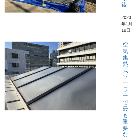
後
2023
年1月
19日
空
気
集
熱
式
ソ
ー
ラ
ー
で
最
も
重
要
な