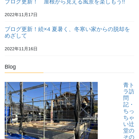
ブログ更新！ 屋根から見える風景を楽しもう!!
2022年11月17日
ブログ更新！続×4 夏暑く、冬寒い家からの脱却を
めざして
2022年11月16日
Blog
青ト
ラ訪
問
記・
ちっ
ちゃ
い辻
堂の
その