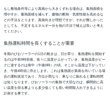
もし敷地条件等により真南から大きくずれる場合は、集熱面積を
増やすか、蓄熱面積を減らす、建物の断熱・気密性能を高めるな
どの手法をとります。真南向きが理想ですが、それが難しかった
としても、不足するエネルギー分を他の方法で補えば良いと考え
てください。
集熱運転時間を長くすることが重要
冬期のびおソーラーの1日の動きは、日が昇り、集熱運転を開始す
るのは午前9時前後。徐々に温度が上がっていき、集熱温度がピー
クに達するのは南中（午後0時）の頃。そこから温度は下がってい
き、午後4時頃に停止します。これは集熱面が真南を向いている場
合の運転状況であり、方位が西なり、東なりに振れると運転時間
は短くなります。びおソーラーの集熱で大切なのは、瞬間的に高
い温度を得る事よりも多少低くても長い時間取入れできるように
計画する事です。