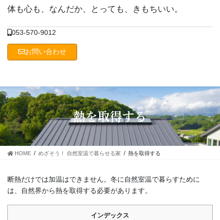
コ
ナ
体も心も、なんだか、とっても、きもちいい。
ン
ビ
テ
ゲ
053-570-9012
ン
ー
ツ
シ
お問い合わせ
に
ョ
移
ン
動
に
移
動
熱を取得する
HOME
めざそう！ 自然室温で暮らせる家
熱を取得する
断熱だけでは加温はできません。冬に自然室温で暮らすために
は、自然界から熱を取得する必要があります。
インデックス