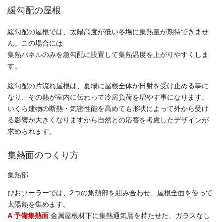
緩勾配の屋根
緩勾配の屋根では、太陽高度が低い冬場に集熱量が期待できませ
ん。この場合には
集熱パネルのみを急勾配に設置して集熱温度を上がりやすくしま
す。
緩勾配の片流れ屋根は、夏場に屋根全体が日射を受け止める事に
なり、その熱が室内に伝わって冷房負荷を増やす事になります。
いくら建物の断熱・気密性能を高めても形状によって外から受け
る影響が大きくなりますから自然との応答を考慮したデザインが
求められます。
集熱面のつくり方
集熱部
びおソーラーでは、2つの集熱部を組み合わせ、屋根全面を使って
太陽熱を集めます。
A 予備集熱面
:金属屋根材下に集熱通気層を持たせた、ガラスなし