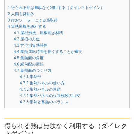
1
得られる熱は無駄なく利用する（ダイレクトゲイン）
2
人間も発熱体
3
びおソーラーによる熱取得
4
集熱屋根を設計する
4.1
屋根形状、屋根葺き材料
4.2
屋根の方位
4.3
方位別集熱特性
4.4
集熱運転時間を長くすることが重要
4.5
集熱面の角度
4.6
緩勾配の屋根
4.7
集熱面のつくり方
4.7.1
集熱部
4.7.2
集熱パネルの使い方
4.7.3
集熱パネルの連結
4.7.4
集熱パネルの設置枚数の目安
4.7.5
集熱と蓄熱のバランス
得られる熱は無駄なく利用する（ダイレク
トゲイン）