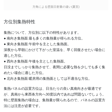
方角による壁面日射量の違い(夏至)
方位別集熱特性
集熱について、方位別に以下の特性があります。
● 南向き集熱面:最も多くの集熱量が得られる方位。
● 東向き集熱面:午前中を主とした集熱面。
深夜から早朝にかけて下がった室温を、早く回復させたい場合に
適した方位。
● 西向き集熱面:午後を主とした集熱面。
日没までしっかり集熱させて、夜間に必要な熱を少しでも多く集
めたい場合に適した方位。
● 北向き集熱面:暖房用の集熱面としては不適当な方位。
集熱パネルの設置方位は、日当たりの良い真南向きが最適です
が、真南から東西各方向へ30度以内であれば問題ないでしょう。
特に壁面集熱の場合は、集熱量が限られるので、パネルの設置方
法には注意が必要です。