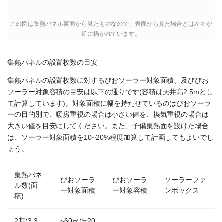
この図は集熱パネル裏面から見たものなので、表面から見た場合とは左右が
逆に描かれています。
集熱パネルの設置枚数の目安
集熱パネルの設置枚数に対するびおソーラー対象面積、及びびお
ソーラー対象容積の目安は以下の通りです(容積は天井高2.5mとし
て計算しています)。対象面積に幅を持たせているのはびおソーラ
ーの目的別で、暖房重視の場合は小さい値を、換気重視の場合は
大きい値を目安にしてください。また、予備集熱面を設けた場合
は、ソーラー対象面積を10~20%程度加算して計画してもよいでし
ょう。
集熱パネ
びおソーラ
びおソーラ
ソーラーファ
ル数(面
ー対象面積
ー対象容積
ンボックス
積)
2基(3.3
~60㎡(≒20