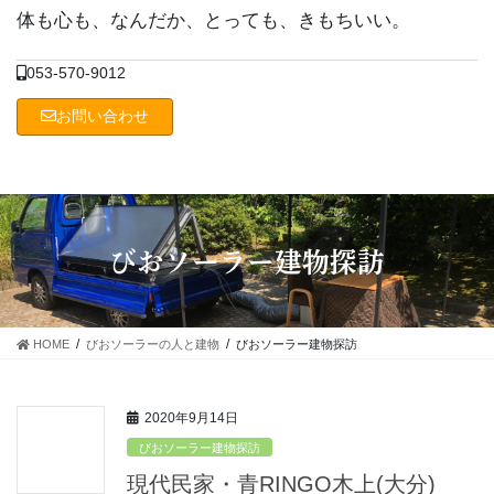
コ
ナ
体も心も、なんだか、とっても、きもちいい。
ン
ビ
テ
ゲ
053-570-9012
ン
ー
ツ
シ
お問い合わせ
に
ョ
移
ン
動
に
移
動
びおソーラー建物探訪
HOME
びおソーラーの人と建物
びおソーラー建物探訪
2020年9月14日
びおソーラー建物探訪
現代民家・青RINGO木上(大分)