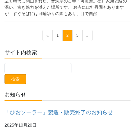
室町時代に開山された、曹洞宗の古寺・可睡斎。徳川家康と縁の
深い、古き魅力を湛えた場所です。 お寺には牡丹園もあります
が、すぐそばには可睡ゆりの園もあり、目で自然 …
投
ペ
ペ
ペ
«
1
2
3
»
稿
ー
ー
ー
ジ
ジ
ジ
ナ
サイト内検索
ビ
ゲ
ー
シ
ョ
お知らせ
ン
「びおソーラー」製造・販売終了のお知らせ
2025年10月20日