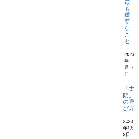
最
も
重
要
な
こ
と
2023
年1
月17
日
「太
陽」
の呼
び方
2023
年1月
9日