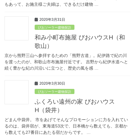
もあって、お施主様ご夫婦は、できるだけ建物 …
2020年3月31日
びおソーラー建物探訪
和み小町布施屋 びおハウスH（和
歌山）
京から熊野三山へ参拝するための「熊野古道」。紀伊路で紀の川
を渡ったのが、和歌山市布施屋付近です。 吉野から紀伊水道へと
続く豊かな紀の川沿いに立つと、歴史の風を感 …
2020年3月30日
びおソーラー建物探訪
ふくろい遠州の家 びおハウス
H（袋井）
どまん中袋井。 市をあげてそんなプロモーションに力を入れてい
るのは、袋井宿が、東海道53次で、日本橋から数えても、京都か
ら数えても27番目にあたる宿だからです。 …