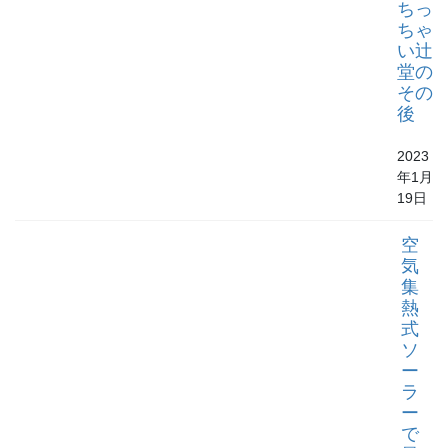
ちっ
ちゃ
い辻
堂の
その
後
2023
年1月
19日
空
気
集
熱
式
ソ
ー
ラ
ー
で