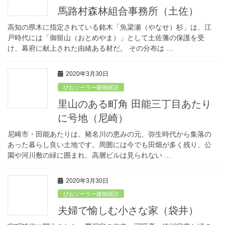
馬路村森林組合事務所（土佐）
高知の県木に指定されている銘木「魚梁瀬（やなせ）杉」は、江
戸時代には「御留山（おとめやま）」として土佐藩の保護を受
け、幕府に献上された由緒ある材だ。 その分布は …
2020年3月30日
びおソーラー建物探訪
里山のある町角 田能三丁目あたり
に号地（尼崎）
尼崎市・田能あたりは、豬名川の恵みの元、弥生時代から集落の
あった暮らし良い土地です。周囲には今でも田畑が多く残り、公
園や河川敷の緑に囲まれ、高層ビルは見られない …
2020年3月30日
びおソーラー建物探訪
夫婦で愉しむ小さな家（袋井）