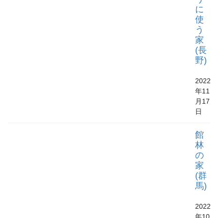
に
使
う
家
(長
野)
2022
年11
月17
日
館
林
の
家
(群
馬)
2022
年10