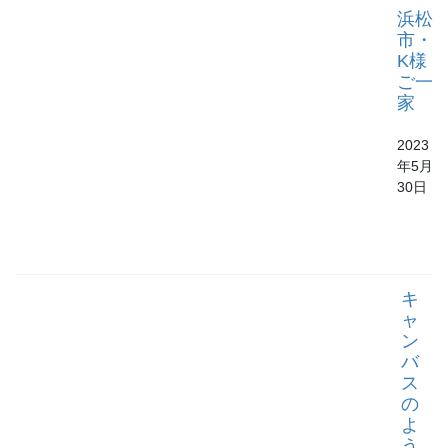
浜松
市・
K様
ご一
家
2023
年5月
30日
キ
ャ
ン
バ
ス
の
よ
う