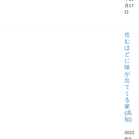
月17
日
住
む
ほ
ど
に
味
が
出
て
く
る
家
(高
知)
2022